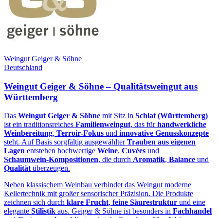
Weingut Geiger & Söhne
Deutschland
Weingut Geiger & Söhne – Qualitätsweingut aus
Württemberg
Das
Weingut Geiger & Söhne
mit Sitz in
Schlat (Württemberg)
ist ein traditionsreiches
Familienweingut
, das für
handwerkliche
Weinbereitung
,
Terroir‑Fokus
und
innovative Genusskonzepte
steht. Auf Basis sorgfältig ausgewählter
Trauben aus eigenen
Lagen
entstehen hochwertige
Weine
,
Cuvées
und
Schaumwein‑Kompositionen
, die durch
Aromatik
,
Balance
und
Qualität
überzeugen.
Neben klassischem Weinbau verbindet das Weingut moderne
Kellertechnik mit großer sensorischer Präzision. Die Produkte
zeichnen sich durch
klare Frucht
,
feine Säurestruktur
und eine
elegante
Stilistik
aus. Geiger & Söhne ist besonders in
Fachhandel