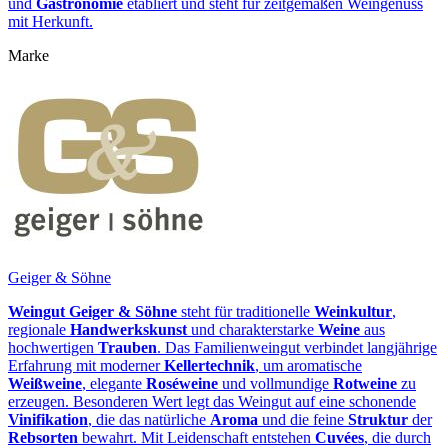
und
Gastronomie
etabliert und steht für zeitgemäßen Weingenuss
mit Herkunft.
Marke
Geiger & Söhne
Weingut Geiger & Söhne
steht für traditionelle
Weinkultur
,
regionale
Handwerkskunst
und charakterstarke
Weine
aus
hochwertigen
Trauben
. Das Familienweingut verbindet langjährige
Erfahrung mit moderner
Kellertechnik
, um aromatische
Weißweine
, elegante
Roséweine
und vollmundige
Rotweine
zu
erzeugen. Besonderen Wert legt das Weingut auf eine schonende
Vinifikation
, die das natürliche
Aroma
und die feine
Struktur
der
Rebsorten
bewahrt. Mit Leidenschaft entstehen
Cuvées
, die durch