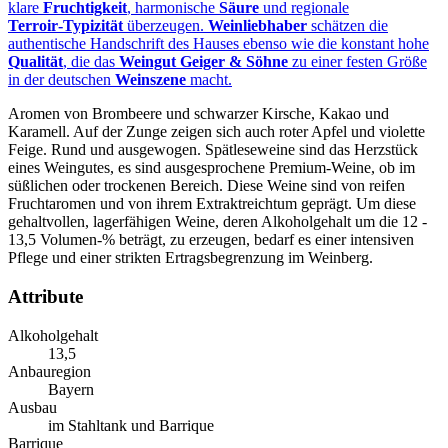
klare
Fruchtigkeit
, harmonische
Säure
und regionale
Terroir‑Typizität
überzeugen.
Weinliebhaber
schätzen die
authentische Handschrift des Hauses ebenso wie die konstant hohe
Qualität
, die das
Weingut Geiger & Söhne
zu einer festen Größe
in der deutschen
Weinszene
macht.
Aromen von Brombeere und schwarzer Kirsche, Kakao und
Karamell. Auf der Zunge zeigen sich auch roter Apfel und violette
Feige. Rund und ausgewogen. Spätleseweine sind das Herzstück
eines Weingutes, es sind ausgesprochene Premium-Weine, ob im
süßlichen oder trockenen Bereich. Diese Weine sind von reifen
Fruchtaromen und von ihrem Extraktreichtum geprägt. Um diese
gehaltvollen, lagerfähigen Weine, deren Alkoholgehalt um die 12 -
13,5 Volumen-% beträgt, zu erzeugen, bedarf es einer intensiven
Pflege und einer strikten Ertragsbegrenzung im Weinberg.
Attribute
Alkoholgehalt
13,5
Anbauregion
Bayern
Ausbau
im Stahltank und Barrique
Barrique