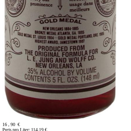
16
,
90
€
Preis pro Liter: 114,19 €