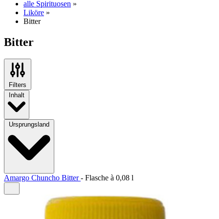
alle Spirituosen
»
Liköre
»
Bitter
Bitter
Filters
Inhalt
Ursprungsland
Amargo Chuncho Bitter
-
Flasche à
0,08 l