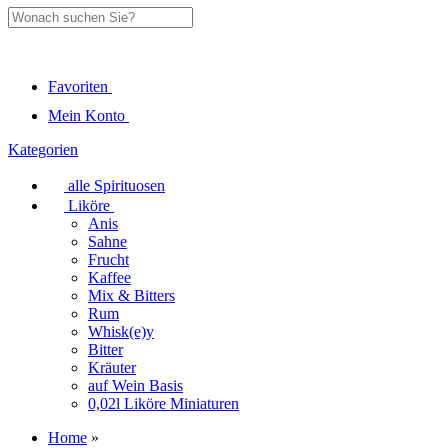
Favoriten
Mein Konto
Kategorien
alle Spirituosen
Liköre
Anis
Sahne
Frucht
Kaffee
Mix & Bitters
Rum
Whisk(e)y
Bitter
Kräuter
auf Wein Basis
0,02l Liköre Miniaturen
Home
»