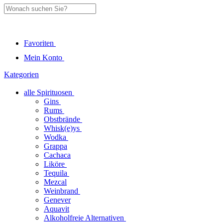
Favoriten
Mein Konto
Kategorien
alle Spirituosen
Gins
Rums
Obstbrände
Whisk(e)ys
Wodka
Grappa
Cachaca
Liköre
Tequila
Mezcal
Weinbrand
Genever
Aquavit
Alkoholfreie Alternativen