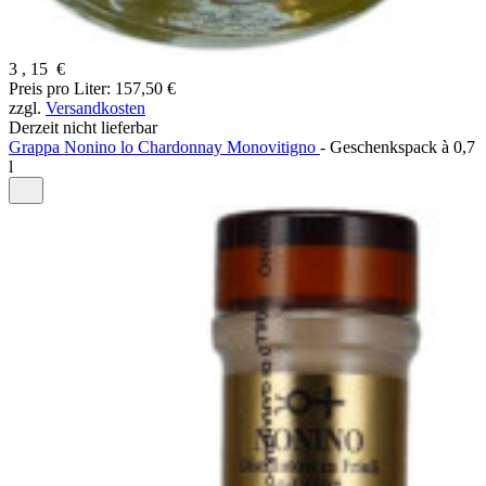
3
,
15
€
Preis pro Liter: 157,50 €
zzgl.
Versandkosten
Derzeit nicht lieferbar
Grappa Nonino lo Chardonnay Monovitigno
-
Geschenkspack à
0,7
l