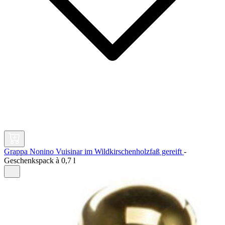
Grappa Nonino Vuisinar im Wildkirschenholzfaß gereift
-
Geschenkspack à
0,7 l