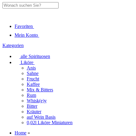
Favoriten
Mein Konto
Kategorien
alle Spirituosen
Liköre
Anis
Sahne
Frucht
Kaffee
Mix & Bitters
Rum
Whisk(e)y
Bitter
Kräuter
auf Wein Basis
0,02l Liköre Miniaturen
Home
»