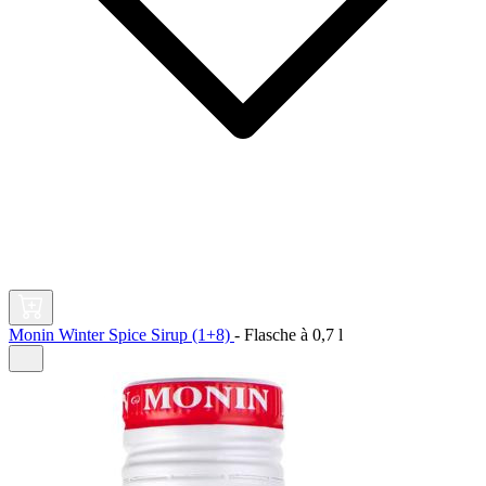
Monin Winter Spice Sirup (1+8)
-
Flasche à
0,7 l