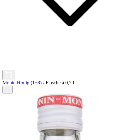
Monin Honig (1+8)
-
Flasche à
0,7 l