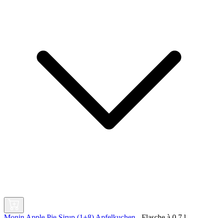
Monin Apple Pie Sirup (1+8) Apfelkuchen
-
Flasche à
0,7 l