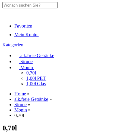
Favoriten
Mein Konto
Kategorien
alk.freie Getränke
Sirupe
Monin
0,70l
1,00l PET
1,00l Glas
Home
»
alk.freie Getränke
»
Sirupe
»
Monin
»
0,70l
0,70l