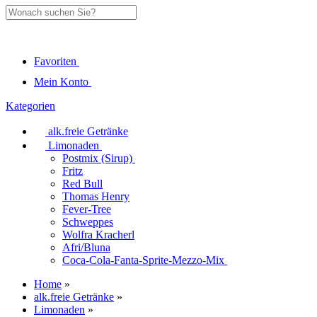
Favoriten
Mein Konto
Kategorien
alk.freie Getränke
Limonaden
Postmix (Sirup)
Fritz
Red Bull
Thomas Henry
Fever-Tree
Schweppes
Wolfra Kracherl
Afri/Bluna
Coca-Cola-Fanta-Sprite-Mezzo-Mix
Home
»
alk.freie Getränke
»
Limonaden
»