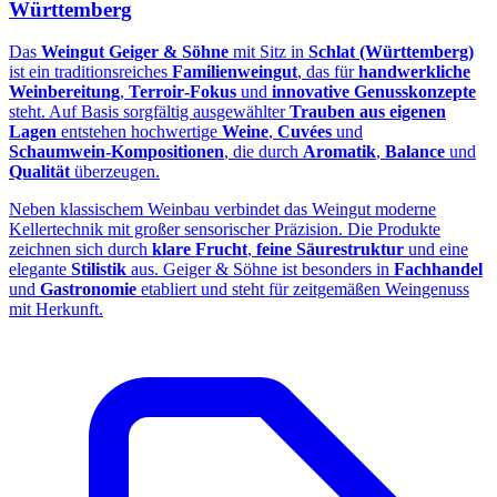
Württemberg
Das
Weingut Geiger & Söhne
mit Sitz in
Schlat (Württemberg)
ist ein traditionsreiches
Familienweingut
, das für
handwerkliche
Weinbereitung
,
Terroir‑Fokus
und
innovative Genusskonzepte
steht. Auf Basis sorgfältig ausgewählter
Trauben aus eigenen
Lagen
entstehen hochwertige
Weine
,
Cuvées
und
Schaumwein‑Kompositionen
, die durch
Aromatik
,
Balance
und
Qualität
überzeugen.
Neben klassischem Weinbau verbindet das Weingut moderne
Kellertechnik mit großer sensorischer Präzision. Die Produkte
zeichnen sich durch
klare Frucht
,
feine Säurestruktur
und eine
elegante
Stilistik
aus. Geiger & Söhne ist besonders in
Fachhandel
und
Gastronomie
etabliert und steht für zeitgemäßen Weingenuss
mit Herkunft.