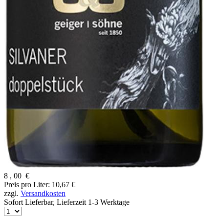
8
,
00
€
Preis pro Liter: 10,67 €
zzgl.
Versandkosten
Sofort Lieferbar,
Lieferzeit 1-3 Werktage