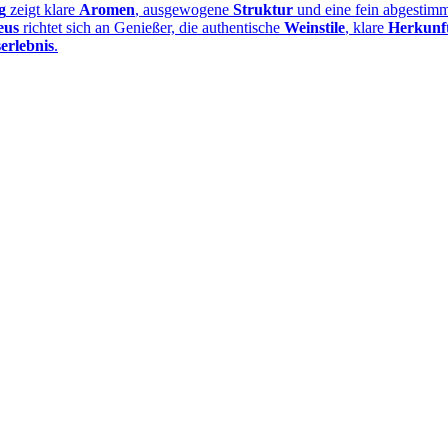
g
zeigt klare
Aromen
, ausgewogene
Struktur
und eine fein abgestim
eus
richtet sich an Genießer, die authentische
Weinstile
, klare
Herkunf
erlebnis
.