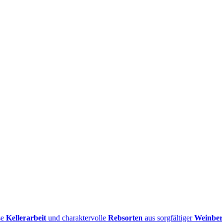
se
Kellerarbeit
und charaktervolle
Rebsorten
aus sorgfältiger
Weinber