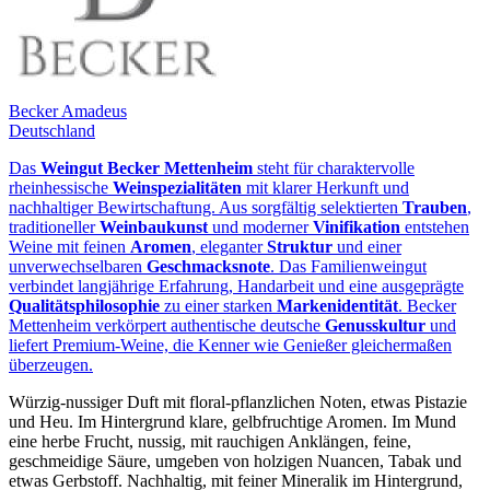
Becker Amadeus
Deutschland
Das
Weingut Becker Mettenheim
steht für charaktervolle
rheinhessische
Weinspezialitäten
mit klarer Herkunft und
nachhaltiger Bewirtschaftung. Aus sorgfältig selektierten
Trauben
,
traditioneller
Weinbaukunst
und moderner
Vinifikation
entstehen
Weine mit feinen
Aromen
, eleganter
Struktur
und einer
unverwechselbaren
Geschmacksnote
. Das Familienweingut
verbindet langjährige Erfahrung, Handarbeit und eine ausgeprägte
Qualitätsphilosophie
zu einer starken
Markenidentität
. Becker
Mettenheim verkörpert authentische deutsche
Genusskultur
und
liefert Premium‑Weine, die Kenner wie Genießer gleichermaßen
überzeugen.
Würzig-nussiger Duft mit floral-pflanzlichen Noten, etwas Pistazie
und Heu. Im Hintergrund klare, gelbfruchtige Aromen. Im Mund
eine herbe Frucht, nussig, mit rauchigen Anklängen, feine,
geschmeidige Säure, umgeben von holzigen Nuancen, Tabak und
etwas Gerbstoff. Nachhaltig, mit feiner Mineralik im Hintergrund,