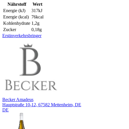
Nährstoff
Wert
Energie (kJ)
317
kJ
Energie (kcal)
76
kcal
Kohlenhydrate
1,2
g
Zucker
0,18
g
Erstinverkehrsbringer
Becker Amadeus
Hauptstraße 10-12, 67582 Mettenheim, DE
DE