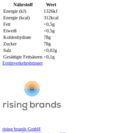
Nährstoff
Wert
Energie (kJ)
1326
kJ
Energie (kcal)
312
kcal
Fett
<0,5
g
Eiweiß
<0,5
g
Kohlenhydrate
78
g
Zucker
78
g
Salz
<0,02
g
Gesättigte Fettsäuren
<0,1
g
Erstinverkehrsbringer
rising brands GmbH