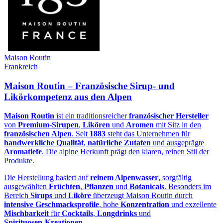
Maison Routin
Frankreich
Maison Routin – Französische Sirup‑ und
Likörkompetenz aus den Alpen
Maison Routin
ist ein traditionsreicher
französischer Hersteller
von
Premium‑Sirupen
,
Likören
und
Aromen
mit Sitz in den
französischen Alpen
. Seit
1883
steht das Unternehmen für
handwerkliche Qualität
,
natürliche Zutaten
und ausgeprägte
Aromatiefe
. Die alpine Herkunft prägt den klaren, reinen Stil der
Produkte.
Die Herstellung basiert auf
reinem Alpenwasser
, sorgfältig
ausgewählten
Früchten
,
Pflanzen
und
Botanicals
. Besonders im
Bereich
Sirups
und
Liköre
überzeugt Maison Routin durch
intensive Geschmacksprofile
, hohe
Konzentration
und exzellente
Mischbarkeit
für
Cocktails
,
Longdrinks
und
Spirituosen‑Kreationen
.