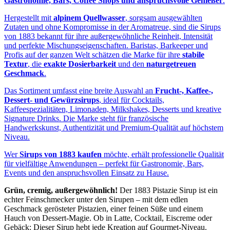
Gastronomie, Bars, Coffee Shops und anspruchsvolle Genießer
.
Hergestellt mit
alpinem Quellwasser
, sorgsam ausgewählten
Zutaten und ohne Kompromisse in der Aromatreue, sind die Sirups
von 1883 bekannt für ihre außergewöhnliche Reinheit, Intensität
und perfekte Mischungseigenschaften. Baristas, Barkeeper und
Profis auf der ganzen Welt schätzen die Marke für ihre
stabile
Textur
, die
exakte Dosierbarkeit
und den
naturgetreuen
Geschmack
.
Das Sortiment umfasst eine breite Auswahl an
Frucht-, Kaffee-,
Dessert- und Gewürzsirups
, ideal für Cocktails,
Kaffeespezialitäten, Limonaden, Milkshakes, Desserts und kreative
Signature Drinks. Die Marke steht für französische
Handwerkskunst, Authentizität und Premium‑Qualität auf höchstem
Niveau.
Wer
Sirups von 1883 kaufen
möchte, erhält professionelle Qualität
für vielfältige Anwendungen – perfekt für Gastronomie, Bars,
Events und den anspruchsvollen Einsatz zu Hause.
Grün, cremig, außergewöhnlich!
Der 1883 Pistazie Sirup ist ein
echter Feinschmecker unter den Sirupen – mit dem edlen
Geschmack gerösteter Pistazien, einer feinen Süße und einem
Hauch von Dessert-Magie. Ob in Latte, Cocktail, Eiscreme oder
Gebäck: Dieser Sirup hebt jede Kreation auf Gourmet-Niveau.