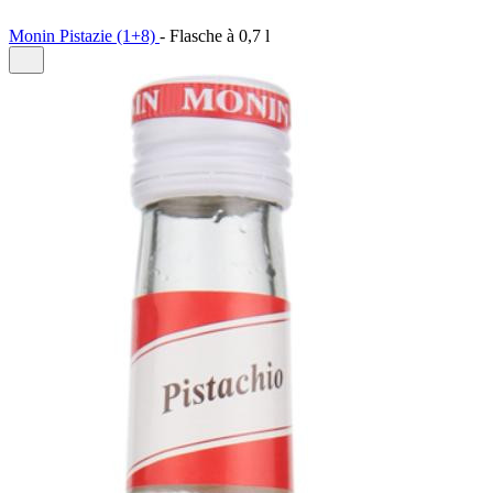
Monin Pistazie (1+8)
-
Flasche à
0,7 l