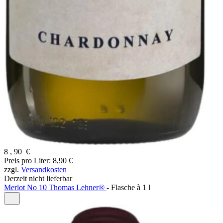
8
,
90
€
Preis pro Liter: 8,90 €
zzgl.
Versandkosten
Derzeit nicht lieferbar
Merlot No 10 Thomas Lehner®
-
Flasche à
1 l