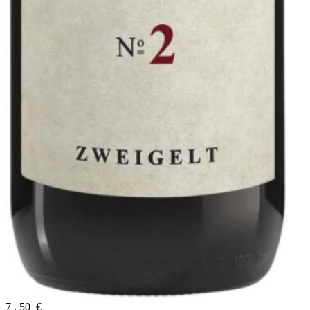
7
,
50
€