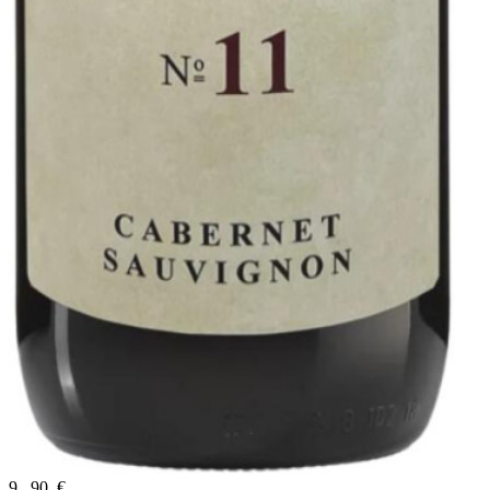
9
,
90
€