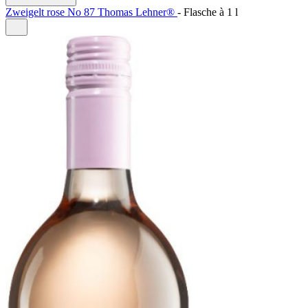
Zweigelt rose No 87 Thomas Lehner®
-
Flasche à
1 l