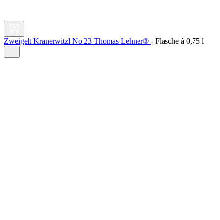
Zweigelt Kranerwitzl No 23 Thomas Lehner®
-
Flasche à
0,75 l