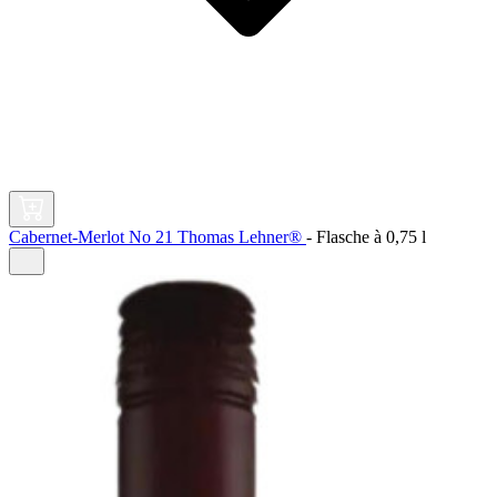
Cabernet-Merlot No 21 Thomas Lehner®
-
Flasche à
0,75 l