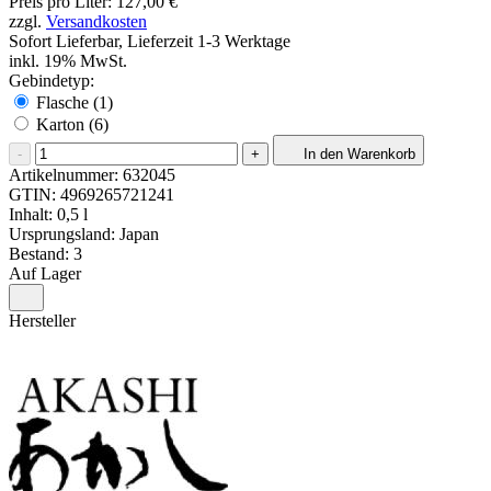
Preis pro Liter: 127,00 €
zzgl.
Versandkosten
Sofort Lieferbar, Lieferzeit 1-3 Werktage
inkl. 19% MwSt.
Gebindetyp:
Flasche (1)
Karton (6)
-
+
In den Warenkorb
Artikelnummer:
632045
GTIN:
4969265721241
Inhalt: 0,5 l
Ursprungsland: Japan
Bestand: 3
Auf Lager
Hersteller