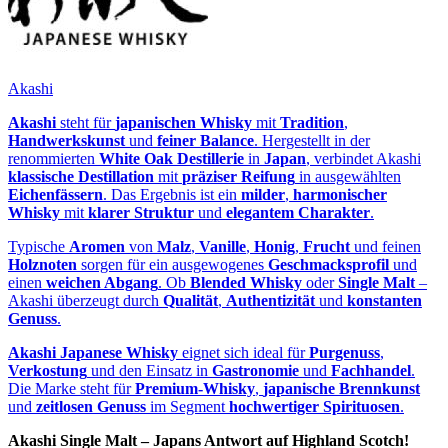
Akashi
Akashi
steht für
japanischen Whisky
mit
Tradition
,
Handwerkskunst
und
feiner Balance
. Hergestellt in der
renommierten
White Oak Destillerie
in
Japan
, verbindet Akashi
klassische Destillation
mit
präziser Reifung
in ausgewählten
Eichenfässern
. Das Ergebnis ist ein
milder
,
harmonischer
Whisky
mit
klarer Struktur
und
elegantem Charakter
.
Typische
Aromen
von
Malz
,
Vanille
,
Honig
,
Frucht
und feinen
Holznoten
sorgen für ein ausgewogenes
Geschmacksprofil
und
einen
weichen Abgang
. Ob
Blended Whisky
oder
Single Malt
–
Akashi überzeugt durch
Qualität
,
Authentizität
und
konstanten
Genuss
.
Akashi Japanese Whisky
eignet sich ideal für
Purgenuss
,
Verkostung
und den Einsatz in
Gastronomie
und
Fachhandel
.
Die Marke steht für
Premium‑Whisky
,
japanische Brennkunst
und
zeitlosen Genuss
im Segment
hochwertiger Spirituosen
.
Akashi Single Malt – Japans Antwort auf Highland Scotch!