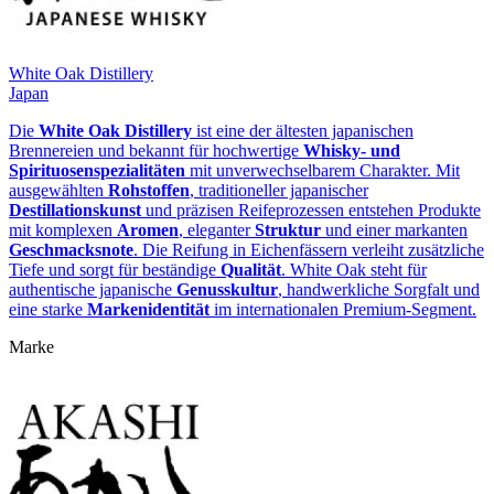
White Oak Distillery
Japan
Die
White Oak Distillery
ist eine der ältesten japanischen
Brennereien und bekannt für hochwertige
Whisky‑ und
Spirituosen­spezialitäten
mit unverwechselbarem Charakter. Mit
ausgewählten
Rohstoffen
, traditioneller japanischer
Destillationskunst
und präzisen Reifeprozessen entstehen Produkte
mit komplexen
Aromen
, eleganter
Struktur
und einer markanten
Geschmacksnote
. Die Reifung in Eichenfässern verleiht zusätzliche
Tiefe und sorgt für beständige
Qualität
. White Oak steht für
authentische japanische
Genusskultur
, handwerkliche Sorgfalt und
eine starke
Markenidentität
im internationalen Premium‑Segment.
Marke